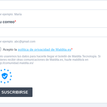
r ejemplo: María
u correo
r ejemplo:
abc@gmail.com
Acepto la
política de privacidad de Maldita.es
lo usaremos tus datos para hacerte llegar el boletín de Maldita Tecnología. Si
ieres recibir otras comunicaciones de Maldita.es, hazte maldito/a en
tp://comunidad.maldita.es/
SUSCRIBIRSE